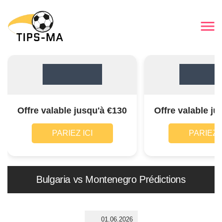
Offre valable jusqu'à €130
Offre valable ju
PARIEZ ICI
PARIEZ I
Bulgaria vs Montenegro Prédictions
01.06.2026