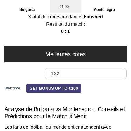
11:00
Bulgaria
Montenegro
Statut de correspondance:
Finished
Résultat du match:
0
:
1
Meilleures cotes
1X2
Welcome
GET BONUS UP TO €100
Analyse de Bulgaria vs Montenegro : Conseils et
Prédictions pour le Match à Venir
Les fans de football du monde entier attendent avec