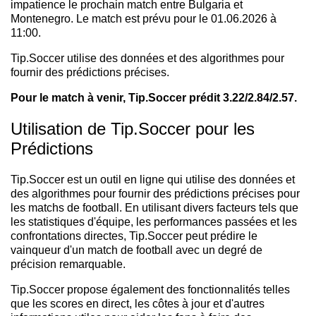
impatience le prochain match entre Bulgaria et
Montenegro. Le match est prévu pour le 01.06.2026 à
11:00.
Tip.Soccer utilise des données et des algorithmes pour
fournir des prédictions précises.
Pour le match à venir, Tip.Soccer prédit 3.22/2.84/2.57.
Utilisation de Tip.Soccer pour les
Prédictions
Tip.Soccer est un outil en ligne qui utilise des données et
des algorithmes pour fournir des prédictions précises pour
les matchs de football. En utilisant divers facteurs tels que
les statistiques d'équipe, les performances passées et les
confrontations directes, Tip.Soccer peut prédire le
vainqueur d'un match de football avec un degré de
précision remarquable.
Tip.Soccer propose également des fonctionnalités telles
que les scores en direct, les côtes à jour et d'autres