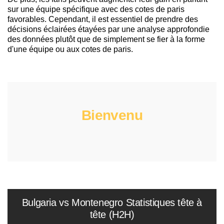
sur une équipe spécifique avec des cotes de paris
favorables. Cependant, il est essentiel de prendre des
décisions éclairées étayées par une analyse approfondie
des données plutôt que de simplement se fier à la forme
d'une équipe ou aux cotes de paris.
Bienvenu
Bulgaria vs Montenegro Statistiques tête à
tête (H2H)