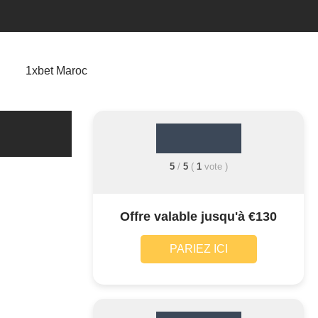
1xbet Maroc
5
/
5
(
1
vote
)
Offre valable jusqu'à €130
PARIEZ ICI