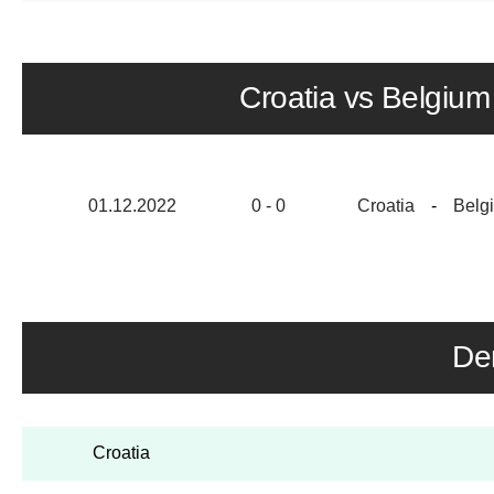
Croatia vs Belgium 
01.12.2022
0 - 0
Croatia
-
Belg
De
Croatia