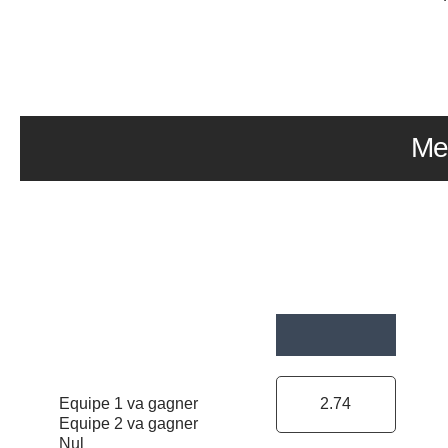
Mei
Equipe 1 va gagner
2.74
Equipe 2 va gagner
Nul