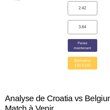
2.42
3.64
Pariez
maintenant
Bienvenu
130 EUR
Analyse de Croatia vs Belgium
Match à Venir