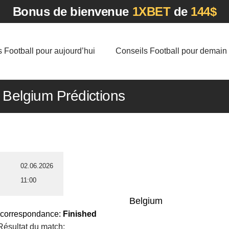
Bonus de bienvenue
1XBET
de
144$
 Football pour aujourd’hui
Conseils Football pour demain
 Belgium Prédictions
02.06.2026
11:00
Belgium
e correspondance:
Finished
Résultat du match: