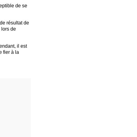
ceptible de se
de résultat de
 lors de
ndant, il est
fier à la