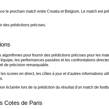
ce le prochain match entre Croatia et Belgium. Le match est pr
r des prédictions précises.
tions
es algorithmes pour fournir des prédictions précises pour les ma
s d'équipe, les performances passées et les confrontations directe
gré de précision remarquable.
s scores en direct, les côtes à jour et d'autres informations uti
s.
on éclairée lors de la prédiction du résultat d'un match de footb
s Cotes de Paris