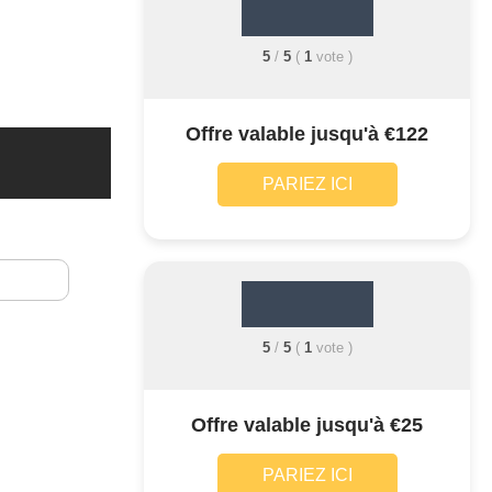
5
/
5
(
1
vote
)
Offre valable jusqu'à €122
PARIEZ ICI
5
/
5
(
1
vote
)
Offre valable jusqu'à €25
PARIEZ ICI