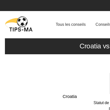
Tous les conseils
Conseils
Croatia vs
Croatia
Statut d