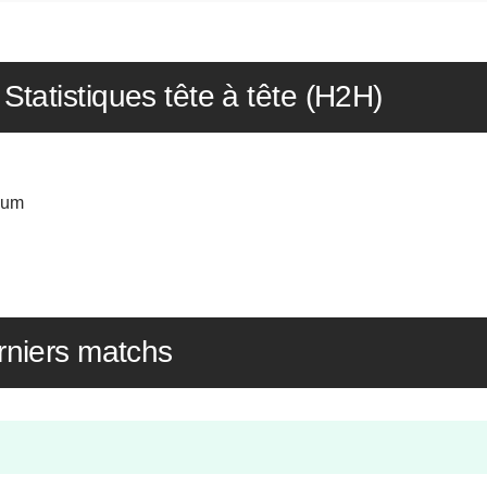
Statistiques tête à tête (H2H)
ium
rniers matchs