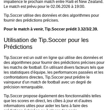
impatience le prochain match entre Haiti et New Zealand.
Le match est prévu pour le 02.06.2026 à 19:00.
Tip.Soccer utilise des données et des algorithmes pour
fournir des prédictions précises.
Pour le match à venir, Tip.Soccer prédit 3.32/3/2.39.
Utilisation de Tip.Soccer pour les
Prédictions
Tip.Soccer est un outil en ligne qui utilise des données et
des algorithmes pour fournir des prédictions précises pour
les matchs de football. En utilisant divers facteurs tels que
les statistiques d'équipe, les performances passées et les
confrontations directes, Tip.Soccer peut prédire le
vainqueur d'un match de football avec un degré de
précision remarquable.
Tip.Soccer propose également des fonctionnalités telles
que les scores en direct, les côtes à jour et d'autres
informations utiles pour aider les fans à faire des