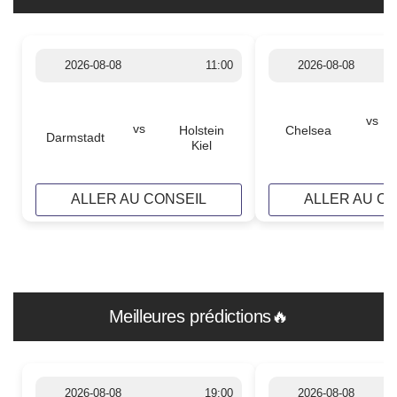
2026-08-08
11:00
2026-08-08
vs
vs
Holstein
Chelsea
Darmstadt
Kiel
ALLER AU CONSEIL
ALLER AU C
Meilleures prédictions🔥
2026-08-08
19:00
2026-08-08