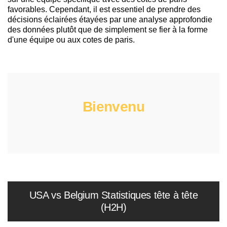
favorables. Cependant, il est essentiel de prendre des
décisions éclairées étayées par une analyse approfondie
des données plutôt que de simplement se fier à la forme
d'une équipe ou aux cotes de paris.
Bienvenu
USA vs Belgium Statistiques tête à tête
(H2H)