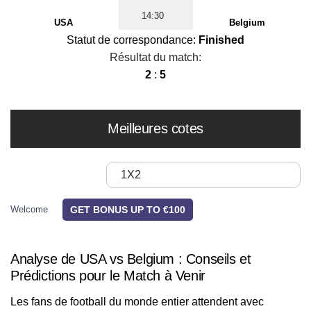
14:30
USA
Belgium
Statut de correspondance:
Finished
Résultat du match:
2
:
5
Meilleures cotes
1X2
Welcome
GET BONUS UP TO €100
Analyse de USA vs Belgium : Conseils et
Prédictions pour le Match à Venir
Les fans de football du monde entier attendent avec