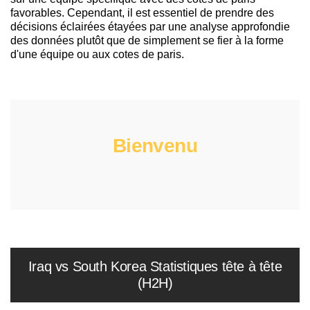
favorables. Cependant, il est essentiel de prendre des
décisions éclairées étayées par une analyse approfondie
des données plutôt que de simplement se fier à la forme
d'une équipe ou aux cotes de paris.
Bienvenu
Iraq vs South Korea Statistiques tête à tête
(H2H)