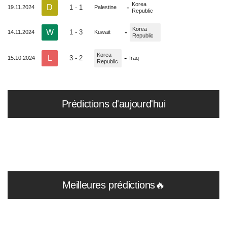
Korea
D
-
1 - 1
19.11.2024
Palestine
Republic
Korea
W
-
1 - 3
14.11.2024
Kuwait
Republic
Korea
L
-
3 - 2
15.10.2024
Iraq
Republic
Prédictions d'aujourd'hui
Meilleures prédictions🔥