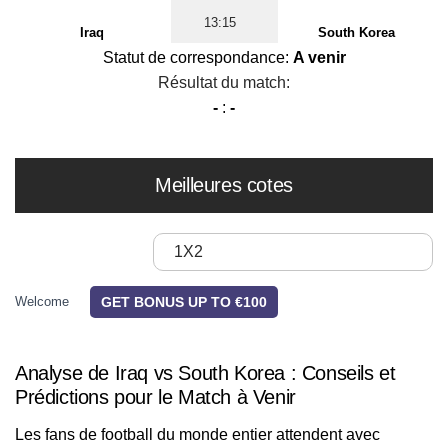
13:15
Iraq
South Korea
Statut de correspondance:
A venir
Résultat du match:
-
:
-
Meilleures cotes
1X2
Welcome
GET BONUS UP TO €100
Analyse de Iraq vs South Korea : Conseils et
Prédictions pour le Match à Venir
Les fans de football du monde entier attendent avec