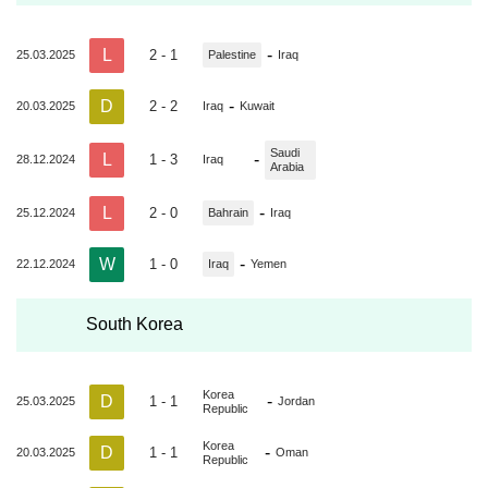
L
-
2 - 1
25.03.2025
Palestine
Iraq
D
-
2 - 2
20.03.2025
Iraq
Kuwait
Saudi
L
-
1 - 3
28.12.2024
Iraq
Arabia
L
-
2 - 0
25.12.2024
Bahrain
Iraq
W
-
1 - 0
22.12.2024
Iraq
Yemen
South Korea
Korea
D
-
1 - 1
25.03.2025
Jordan
Republic
Korea
D
-
1 - 1
20.03.2025
Oman
Republic