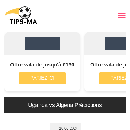
Offre valable jusqu'à €130
Offre valable ju
PARIEZ ICI
PARIEZ I
Uganda vs Algeria Prédictions
10.06.2024