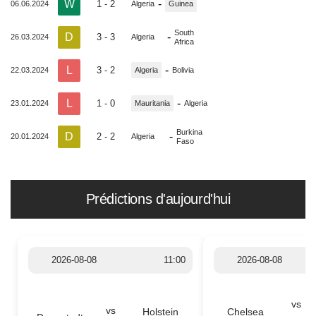
W
-
1 - 2
06.06.2024
Algeria
Guinea
South
D
-
3 - 3
26.03.2024
Algeria
Africa
L
-
3 - 2
22.03.2024
Algeria
Bolivia
L
-
1 - 0
23.01.2024
Mauritania
Algeria
Burkina
D
-
2 - 2
20.01.2024
Algeria
Faso
Prédictions d'aujourd'hui
2026-08-08
11:00
2026-08-08
vs
vs
Holstein
Chelsea