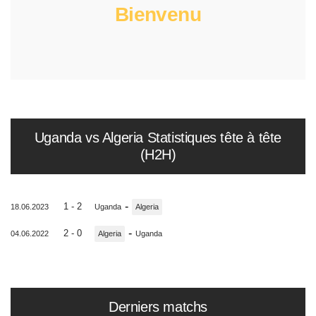
Bienvenu
Uganda vs Algeria Statistiques tête à tête
(H2H)
-
1 - 2
18.06.2023
Uganda
Algeria
-
2 - 0
04.06.2022
Algeria
Uganda
Derniers matchs