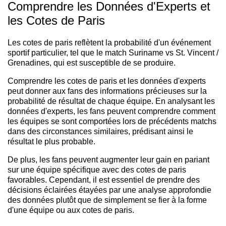
Comprendre les Données d'Experts et
les Cotes de Paris
Les cotes de paris reflètent la probabilité d'un événement
sportif particulier, tel que le match Suriname vs St. Vincent /
Grenadines, qui est susceptible de se produire.
Comprendre les cotes de paris et les données d'experts
peut donner aux fans des informations précieuses sur la
probabilité de résultat de chaque équipe. En analysant les
données d'experts, les fans peuvent comprendre comment
les équipes se sont comportées lors de précédents matchs
dans des circonstances similaires, prédisant ainsi le
résultat le plus probable.
De plus, les fans peuvent augmenter leur gain en pariant
sur une équipe spécifique avec des cotes de paris
favorables. Cependant, il est essentiel de prendre des
décisions éclairées étayées par une analyse approfondie
des données plutôt que de simplement se fier à la forme
d'une équipe ou aux cotes de paris.