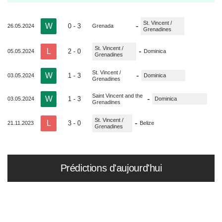
St. Vincent /
W
-
0 - 3
26.05.2024
Grenada
Grenadines
St. Vincent /
L
-
2 - 0
05.05.2024
Dominica
Grenadines
St. Vincent /
W
-
1 - 3
03.05.2024
Dominica
Grenadines
Saint Vincent and the
W
-
1 - 3
03.05.2024
Dominica
Grenadines
St. Vincent /
L
-
3 - 0
21.11.2023
Belize
Grenadines
Prédictions d'aujourd'hui