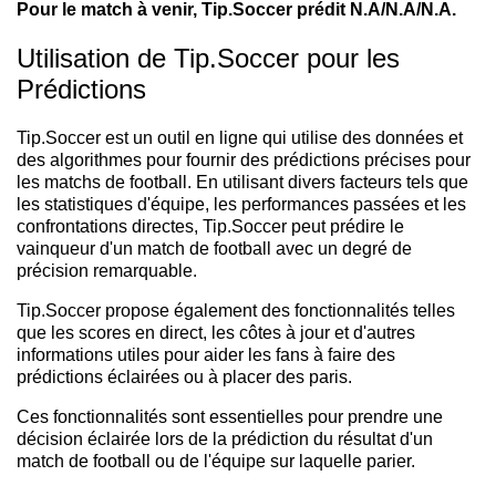
Pour le match à venir, Tip.Soccer prédit N.A/N.A/N.A.
Utilisation de Tip.Soccer pour les
Prédictions
Tip.Soccer est un outil en ligne qui utilise des données et
des algorithmes pour fournir des prédictions précises pour
les matchs de football. En utilisant divers facteurs tels que
les statistiques d'équipe, les performances passées et les
confrontations directes, Tip.Soccer peut prédire le
vainqueur d'un match de football avec un degré de
précision remarquable.
Tip.Soccer propose également des fonctionnalités telles
que les scores en direct, les côtes à jour et d'autres
informations utiles pour aider les fans à faire des
prédictions éclairées ou à placer des paris.
Ces fonctionnalités sont essentielles pour prendre une
décision éclairée lors de la prédiction du résultat d'un
match de football ou de l'équipe sur laquelle parier.