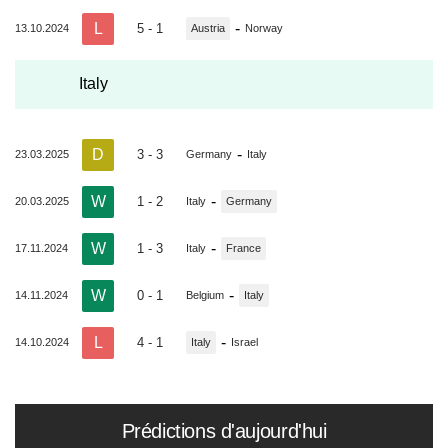
L
-
5 - 1
13.10.2024
Austria
Norway
Italy
D
-
3 - 3
23.03.2025
Germany
Italy
W
-
1 - 2
20.03.2025
Italy
Germany
W
-
1 - 3
17.11.2024
Italy
France
W
-
0 - 1
14.11.2024
Belgium
Italy
L
-
4 - 1
14.10.2024
Italy
Israel
Prédictions d'aujourd'hui