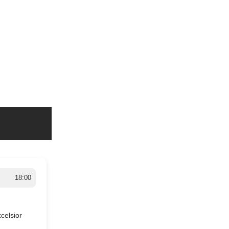
18:00
celsior