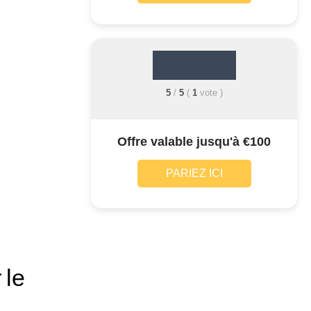
5
/
5
(
1
vote
)
Offre valable jusqu'à €100
PARIEZ ICI
 le