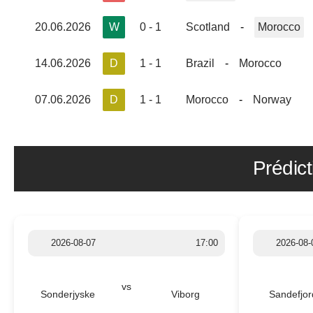
20.06.2026
W
0 - 1
Scotland
-
Morocco
14.06.2026
D
1 - 1
Brazil
-
Morocco
07.06.2026
D
1 - 1
Morocco
-
Norway
Prédict
2026-08-07
17:00
2026-08-
vs
Sonderjyske
Viborg
Sandefjor