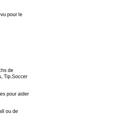
évu pour le
tchs de
s, Tip.Soccer
les pour aider
all ou de