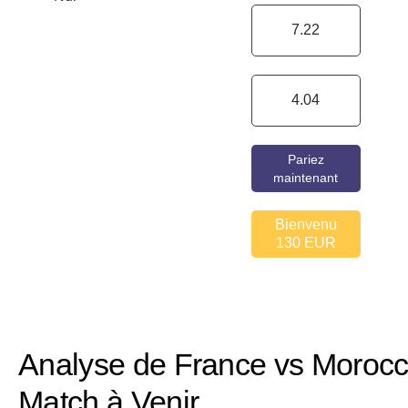
7.22
4.04
Pariez
maintenant
Bienvenu
130 EUR
Analyse de France vs Morocco 
Match à Venir