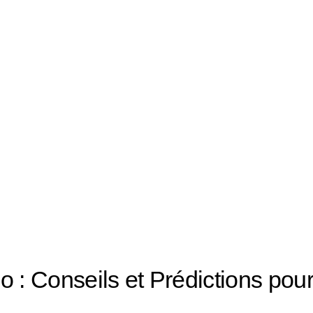
: Conseils et Prédictions pour