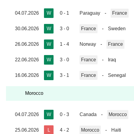
04.07.2026
W
0 - 1
Paraguay
-
France
30.06.2026
W
3 - 0
France
-
Sweden
26.06.2026
W
1 - 4
Norway
-
France
22.06.2026
W
3 - 0
France
-
Iraq
16.06.2026
W
3 - 1
France
-
Senegal
Morocco
04.07.2026
W
0 - 3
Canada
-
Morocco
25.06.2026
L
4 - 2
Morocco
-
Haiti