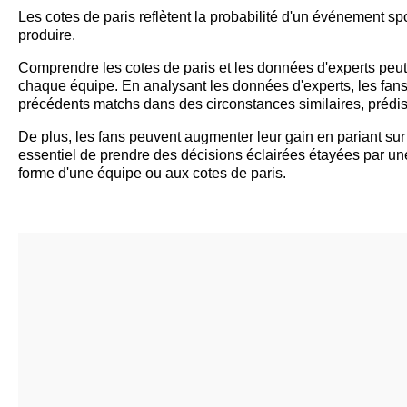
Les cotes de paris reflètent la probabilité d'un événement spo
produire.
Comprendre les cotes de paris et les données d'experts peut 
chaque équipe. En analysant les données d'experts, les fa
précédents matchs dans des circonstances similaires, prédisan
De plus, les fans peuvent augmenter leur gain en pariant sur
essentiel de prendre des décisions éclairées étayées par un
forme d'une équipe ou aux cotes de paris.